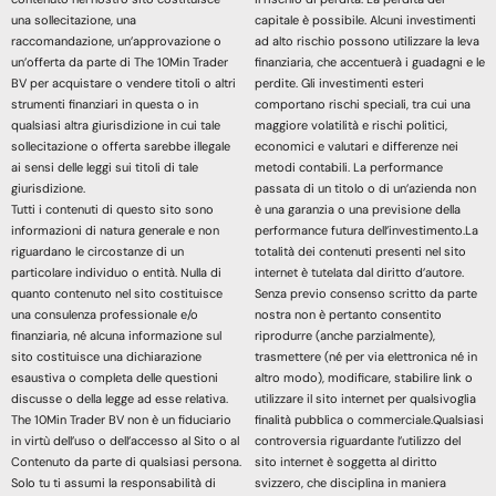
una sollecitazione, una
capitale è possibile. Alcuni investimenti
raccomandazione, un’approvazione o
ad alto rischio possono utilizzare la leva
un’offerta da parte di The 10Min Trader
finanziaria, che accentuerà i guadagni e le
BV per acquistare o vendere titoli o altri
perdite. Gli investimenti esteri
strumenti finanziari in questa o in
comportano rischi speciali, tra cui una
qualsiasi altra giurisdizione in cui tale
maggiore volatilità e rischi politici,
sollecitazione o offerta sarebbe illegale
economici e valutari e differenze nei
ai sensi delle leggi sui titoli di tale
metodi contabili. La performance
giurisdizione.
passata di un titolo o di un’azienda non
Tutti i contenuti di questo sito sono
è una garanzia o una previsione della
informazioni di natura generale e non
performance futura dell’investimento.La
riguardano le circostanze di un
totalità dei contenuti presenti nel sito
particolare individuo o entità. Nulla di
internet è tutelata dal diritto d’autore.
quanto contenuto nel sito costituisce
Senza previo consenso scritto da parte
una consulenza professionale e/o
nostra non è pertanto consentito
finanziaria, né alcuna informazione sul
riprodurre (anche parzialmente),
sito costituisce una dichiarazione
trasmettere (né per via elettronica né in
esaustiva o completa delle questioni
altro modo), modificare, stabilire link o
discusse o della legge ad esse relativa.
utilizzare il sito internet per qualsivoglia
The 10Min Trader BV non è un fiduciario
finalità pubblica o commerciale.Qualsiasi
in virtù dell’uso o dell’accesso al Sito o al
controversia riguardante l’utilizzo del
Contenuto da parte di qualsiasi persona.
sito internet è soggetta al diritto
Solo tu ti assumi la responsabilità di
svizzero, che disciplina in maniera