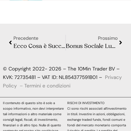
Precedente
Prossimo
Ecco Cosa è Successo l’Ultima Volta che Trump ha scatenato una Guerra Commerciale con la Cina
Bonus Sociale Luce e Gas 2025: Chi Può Ottenerlo e Come Risparmiare Senza Requisiti
© Copyright 2022- 2026 – The 10Min Trader BV –
KVK: 72735481 – VAT ID: NL854377591B01 –
Privacy
Policy
–
Termini e condizioni
Il contenuto di questo sito è solo a
RISCHI DI INVESTIMENTO
scopo informativo, non devi interpretare
Ci sono rischi associati all’investimento
tali informazioni o altro materiale come
in titoli. Investire in azioni, obbligazioni,
consigli legali, fiscali, di investimento,
exchange traded funds, fondi comuni e
finanziari o di altro tipo. Nulla di quanto
fondi del mercato monetario comporta
contenuto nel nostro sito costituisce
il rischio di perdita. La perdita del