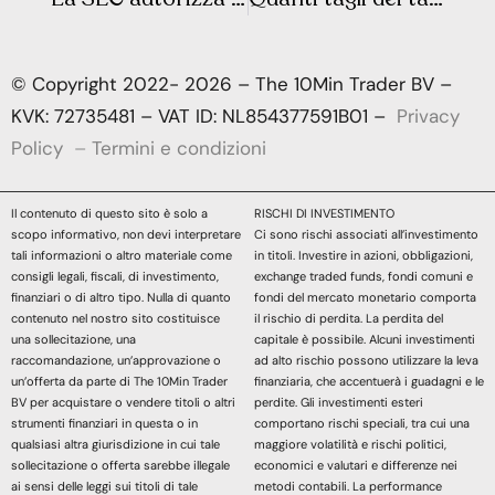
© Copyright 2022- 2026 – The 10Min Trader BV –
KVK: 72735481 – VAT ID: NL854377591B01 –
Privacy
Policy
–
Termini e condizioni
Il contenuto di questo sito è solo a
RISCHI DI INVESTIMENTO
scopo informativo, non devi interpretare
Ci sono rischi associati all’investimento
tali informazioni o altro materiale come
in titoli. Investire in azioni, obbligazioni,
consigli legali, fiscali, di investimento,
exchange traded funds, fondi comuni e
finanziari o di altro tipo. Nulla di quanto
fondi del mercato monetario comporta
contenuto nel nostro sito costituisce
il rischio di perdita. La perdita del
una sollecitazione, una
capitale è possibile. Alcuni investimenti
raccomandazione, un’approvazione o
ad alto rischio possono utilizzare la leva
un’offerta da parte di The 10Min Trader
finanziaria, che accentuerà i guadagni e le
BV per acquistare o vendere titoli o altri
perdite. Gli investimenti esteri
strumenti finanziari in questa o in
comportano rischi speciali, tra cui una
qualsiasi altra giurisdizione in cui tale
maggiore volatilità e rischi politici,
sollecitazione o offerta sarebbe illegale
economici e valutari e differenze nei
ai sensi delle leggi sui titoli di tale
metodi contabili. La performance