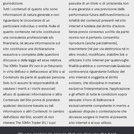
giurisdizione.
passata di un titolo o di un’azienda non
Tutti i contenuti di questo sito sono
è una garanzia o una previsione della
informazioni di natura generale e non
performance futura dell’investimento.La
riguardano le circostanze di un
totalità dei contenuti presenti nel sito
particolare individuo o entità. Nulla di
internet è tutelata dal diritto d’autore.
quanto contenuto nel sito costituisce
Senza previo consenso scritto da parte
una consulenza professionale e/o
nostra non è pertanto consentito
finanziaria, né alcuna informazione sul
riprodurre (anche parzialmente),
sito costituisce una dichiarazione
trasmettere (né per via elettronica né in
esaustiva o completa delle questioni
altro modo), modificare, stabilire link o
discusse o della legge ad esse relativa.
utilizzare il sito internet per qualsivoglia
The 10Min Trader BV non è un fiduciario
finalità pubblica o commerciale.Qualsiasi
in virtù dell’uso o dell’accesso al Sito o al
controversia riguardante l’utilizzo del
Contenuto da parte di qualsiasi persona.
sito internet è soggetta al diritto
Solo tu ti assumi la responsabilità di
svizzero, che disciplina in maniera
valutare i meriti e i rischi associati
esclusiva l’interpretazione, l’applicazione
all’uso di qualsiasi informazione o altro
e gli effetti di tutte le condizioni sopra
Contenuto del Sito prima di prendere
elencate. Il foro di Bellinzona è
qualsiasi decisione basata su tali
esclusivamente competente in merito a
informazioni o altri Contenuti. In cambio
qualsiasi disputa o contestazione che
dell’utilizzo del Sito, accetti di non
dovesse sorgere in merito al presente
ritenere The 10Min Trader BV, i suoi
sito internet e al suo utilizzo.
affiliati o qualsiasi terzo fornitore di
Accedendo e continuando nella lettura