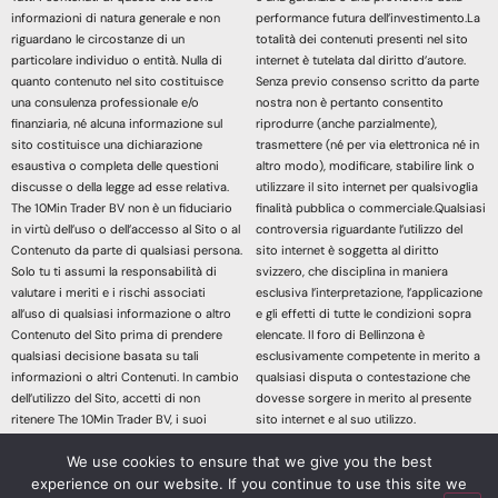
informazioni di natura generale e non
performance futura dell’investimento.La
riguardano le circostanze di un
totalità dei contenuti presenti nel sito
particolare individuo o entità. Nulla di
internet è tutelata dal diritto d’autore.
quanto contenuto nel sito costituisce
Senza previo consenso scritto da parte
una consulenza professionale e/o
nostra non è pertanto consentito
finanziaria, né alcuna informazione sul
riprodurre (anche parzialmente),
sito costituisce una dichiarazione
trasmettere (né per via elettronica né in
esaustiva o completa delle questioni
altro modo), modificare, stabilire link o
discusse o della legge ad esse relativa.
utilizzare il sito internet per qualsivoglia
The 10Min Trader BV non è un fiduciario
finalità pubblica o commerciale.Qualsiasi
in virtù dell’uso o dell’accesso al Sito o al
controversia riguardante l’utilizzo del
Contenuto da parte di qualsiasi persona.
sito internet è soggetta al diritto
Solo tu ti assumi la responsabilità di
svizzero, che disciplina in maniera
valutare i meriti e i rischi associati
esclusiva l’interpretazione, l’applicazione
all’uso di qualsiasi informazione o altro
e gli effetti di tutte le condizioni sopra
Contenuto del Sito prima di prendere
elencate. Il foro di Bellinzona è
qualsiasi decisione basata su tali
esclusivamente competente in merito a
informazioni o altri Contenuti. In cambio
qualsiasi disputa o contestazione che
dell’utilizzo del Sito, accetti di non
dovesse sorgere in merito al presente
ritenere The 10Min Trader BV, i suoi
sito internet e al suo utilizzo.
affiliati o qualsiasi terzo fornitore di
Accedendo e continuando nella lettura
We use cookies to ensure that we give you the best
servizi responsabile di eventuali
dei contenuti di questo sito Web
experience on our website. If you continue to use this site we
richieste di risarcimento danni derivanti
dichiari di aver letto, compreso e