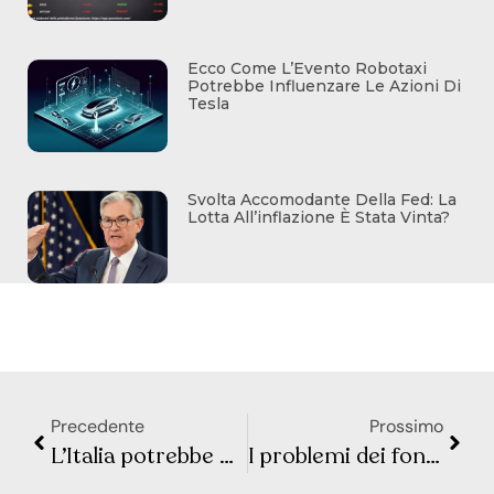
Ecco Come L’Evento Robotaxi
Potrebbe Influenzare Le Azioni Di
Tesla
Svolta Accomodante Della Fed: La
Lotta All’inflazione È Stata Vinta?
Precedente
Prossimo
L’Italia potrebbe non essere lontana da una crisi del debito: i rendimenti delle obbligazioni italiane sono già insostenibili
I problemi dei fondi pensione del Regno Unito gettano il caos sui mercati obbligazionari globali: è in gioco la credibilità della Bank of England