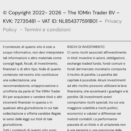
© Copyright 2022- 2026 – The 10Min Trader BV –
KVK: 72735481 – VAT ID: NL854377591B01 –
Privacy
Policy
–
Termini e condizioni
Il contenuto di questo sito è solo a
RISCHI DI INVESTIMENTO
scopo informativo, non devi interpretare
Ci sono rischi associati all’investimento
tali informazioni o altro materiale come
in titoli. Investire in azioni, obbligazioni,
consigli legali, fiscali, di investimento,
exchange traded funds, fondi comuni e
finanziari o di altro tipo. Nulla di quanto
fondi del mercato monetario comporta
contenuto nel nostro sito costituisce
il rischio di perdita. La perdita del
una sollecitazione, una
capitale è possibile. Alcuni investimenti
raccomandazione, un’approvazione o
ad alto rischio possono utilizzare la leva
un’offerta da parte di The 10Min Trader
finanziaria, che accentuerà i guadagni e le
BV per acquistare o vendere titoli o altri
perdite. Gli investimenti esteri
strumenti finanziari in questa o in
comportano rischi speciali, tra cui una
qualsiasi altra giurisdizione in cui tale
maggiore volatilità e rischi politici,
sollecitazione o offerta sarebbe illegale
economici e valutari e differenze nei
ai sensi delle leggi sui titoli di tale
metodi contabili. La performance
giurisdizione.
passata di un titolo o di un’azienda non
Tutti i contenuti di questo sito sono
è una garanzia o una previsione della