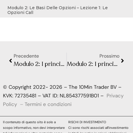
Modulo 2: Le Basi Delle Opzioni – Lezione 1: Le
Opzioni Call
Precedente
Prossimo
Modulo 2: I principali dati macroeconomici – Lezione 10: Non-farm payrolls
Modulo 2: I principali dati macroeconomici – Lezione 12: Hard data e soft data
© Copyright 2022- 2026 – The 10Min Trader BV –
KVK: 72735481 – VAT ID: NL854377591B01 –
Privacy
Policy
–
Termini e condizioni
Il contenuto di questo sito è solo a
RISCHI DI INVESTIMENTO
scopo informativo, non devi interpretare
Ci sono rischi associati all’investimento