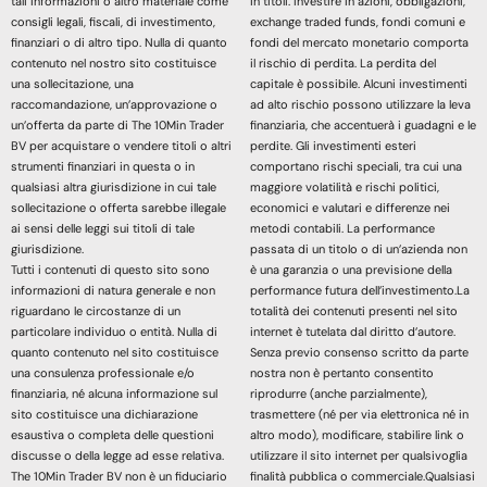
tali informazioni o altro materiale come
in titoli. Investire in azioni, obbligazioni,
consigli legali, fiscali, di investimento,
exchange traded funds, fondi comuni e
finanziari o di altro tipo. Nulla di quanto
fondi del mercato monetario comporta
contenuto nel nostro sito costituisce
il rischio di perdita. La perdita del
una sollecitazione, una
capitale è possibile. Alcuni investimenti
raccomandazione, un’approvazione o
ad alto rischio possono utilizzare la leva
un’offerta da parte di The 10Min Trader
finanziaria, che accentuerà i guadagni e le
BV per acquistare o vendere titoli o altri
perdite. Gli investimenti esteri
strumenti finanziari in questa o in
comportano rischi speciali, tra cui una
qualsiasi altra giurisdizione in cui tale
maggiore volatilità e rischi politici,
sollecitazione o offerta sarebbe illegale
economici e valutari e differenze nei
ai sensi delle leggi sui titoli di tale
metodi contabili. La performance
giurisdizione.
passata di un titolo o di un’azienda non
Tutti i contenuti di questo sito sono
è una garanzia o una previsione della
informazioni di natura generale e non
performance futura dell’investimento.La
riguardano le circostanze di un
totalità dei contenuti presenti nel sito
particolare individuo o entità. Nulla di
internet è tutelata dal diritto d’autore.
quanto contenuto nel sito costituisce
Senza previo consenso scritto da parte
una consulenza professionale e/o
nostra non è pertanto consentito
finanziaria, né alcuna informazione sul
riprodurre (anche parzialmente),
sito costituisce una dichiarazione
trasmettere (né per via elettronica né in
esaustiva o completa delle questioni
altro modo), modificare, stabilire link o
discusse o della legge ad esse relativa.
utilizzare il sito internet per qualsivoglia
The 10Min Trader BV non è un fiduciario
finalità pubblica o commerciale.Qualsiasi