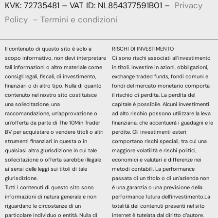
KVK: 72735481 – VAT ID: NL854377591B01 –
Privacy
Policy
–
Termini e condizioni
Il contenuto di questo sito è solo a
RISCHI DI INVESTIMENTO
scopo informativo, non devi interpretare
Ci sono rischi associati all’investimento
tali informazioni o altro materiale come
in titoli. Investire in azioni, obbligazioni,
consigli legali, fiscali, di investimento,
exchange traded funds, fondi comuni e
finanziari o di altro tipo. Nulla di quanto
fondi del mercato monetario comporta
contenuto nel nostro sito costituisce
il rischio di perdita. La perdita del
una sollecitazione, una
capitale è possibile. Alcuni investimenti
raccomandazione, un’approvazione o
ad alto rischio possono utilizzare la leva
un’offerta da parte di The 10Min Trader
finanziaria, che accentuerà i guadagni e le
BV per acquistare o vendere titoli o altri
perdite. Gli investimenti esteri
strumenti finanziari in questa o in
comportano rischi speciali, tra cui una
qualsiasi altra giurisdizione in cui tale
maggiore volatilità e rischi politici,
sollecitazione o offerta sarebbe illegale
economici e valutari e differenze nei
ai sensi delle leggi sui titoli di tale
metodi contabili. La performance
giurisdizione.
passata di un titolo o di un’azienda non
Tutti i contenuti di questo sito sono
è una garanzia o una previsione della
informazioni di natura generale e non
performance futura dell’investimento.La
riguardano le circostanze di un
totalità dei contenuti presenti nel sito
particolare individuo o entità. Nulla di
internet è tutelata dal diritto d’autore.