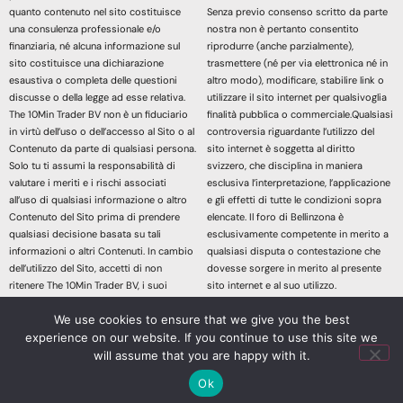
quanto contenuto nel sito costituisce
Senza previo consenso scritto da parte
una consulenza professionale e/o
nostra non è pertanto consentito
finanziaria, né alcuna informazione sul
riprodurre (anche parzialmente),
sito costituisce una dichiarazione
trasmettere (né per via elettronica né in
esaustiva o completa delle questioni
altro modo), modificare, stabilire link o
discusse o della legge ad esse relativa.
utilizzare il sito internet per qualsivoglia
The 10Min Trader BV non è un fiduciario
finalità pubblica o commerciale.Qualsiasi
in virtù dell’uso o dell’accesso al Sito o al
controversia riguardante l’utilizzo del
Contenuto da parte di qualsiasi persona.
sito internet è soggetta al diritto
Solo tu ti assumi la responsabilità di
svizzero, che disciplina in maniera
valutare i meriti e i rischi associati
esclusiva l’interpretazione, l’applicazione
all’uso di qualsiasi informazione o altro
e gli effetti di tutte le condizioni sopra
Contenuto del Sito prima di prendere
elencate. Il foro di Bellinzona è
qualsiasi decisione basata su tali
esclusivamente competente in merito a
informazioni o altri Contenuti. In cambio
qualsiasi disputa o contestazione che
dell’utilizzo del Sito, accetti di non
dovesse sorgere in merito al presente
ritenere The 10Min Trader BV, i suoi
sito internet e al suo utilizzo.
affiliati o qualsiasi terzo fornitore di
Accedendo e continuando nella lettura
We use cookies to ensure that we give you the best
servizi responsabile di eventuali
dei contenuti di questo sito Web
richieste di risarcimento danni derivanti
dichiari di aver letto, compreso e
experience on our website. If you continue to use this site we
da qualsiasi decisione presa sulla base
accettato le sopracitate informazioni
will assume that you are happy with it.
di informazioni o altri Contenuti messi a
legali.
Ok
tua disposizione attraverso il Sito.