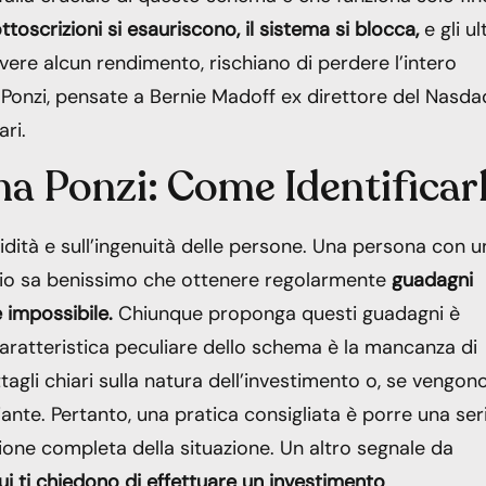
oscrizioni si esauriscono, il sistema si blocca,
e gli ul
cevere alcun rendimento, rischiano di perdere l’intero
i Ponzi, pensate a Bernie Madoff ex direttore del Nasda
ari.
ma Ponzi: Come Identificar
dità e sull’ingenuità delle persone. Una persona con u
rio sa benissimo che ottenere regolarmente
guadagni
 impossibile.
Chiunque proponga questi guadagni è
aratteristica peculiare dello schema è la mancanza di
tagli chiari sulla natura dell’investimento o, se vengon
ante. Pertanto, una pratica consigliata è porre una ser
one completa della situazione. Un altro segnale da
ui ti chiedono di effettuare un investimento
,