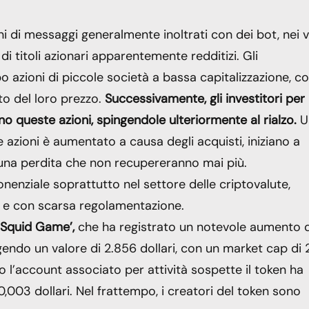
ni di messaggi generalmente inoltrati con dei bot, nei v
i titoli azionari apparentemente redditizi. Gli
po azioni di piccole società a bassa capitalizzazione, c
o del loro prezzo.
Successivamente, gli investitori per
o queste azioni, spingendole ulteriormente al rialzo.
U
le azioni è aumentato a causa degli acquisti, iniziano a
 in una perdita che non recupereranno mai più.
enziale soprattutto nel settore delle criptovalute,
 e con scarsa regolamentazione.
 ‘Squid Game’,
che ha registrato un notevole aumento d
endo un valore di 2.856 dollari, con un market cap di 2
o l’account associato per attività sospette il token ha
0,003 dollari. Nel frattempo, i creatori del token sono