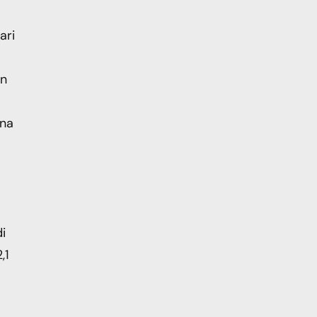
ari
on
na
i
,1