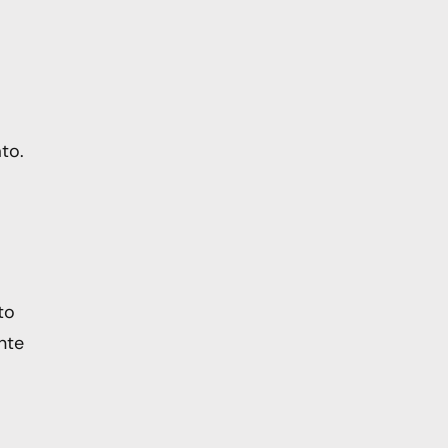
to.
to
nte